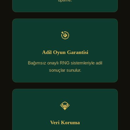
uptime.
🎯
Adil Oyun Garantisi
Bağımsız onaylı RNG sistemleriyle adil
sonuçlar sunulur.
💎
Veri Koruma