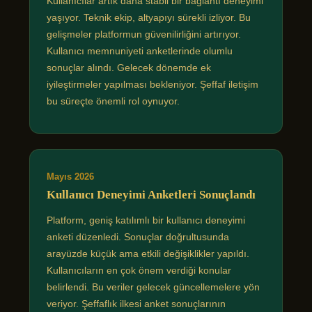
Kullanıcılar artık daha stabil bir bağlantı deneyimi
yaşıyor. Teknik ekip, altyapıyı sürekli izliyor. Bu
gelişmeler platformun güvenilirliğini artırıyor.
Kullanıcı memnuniyeti anketlerinde olumlu
sonuçlar alındı. Gelecek dönemde ek
iyileştirmeler yapılması bekleniyor. Şeffaf iletişim
bu süreçte önemli rol oynuyor.
Mayıs 2026
Kullanıcı Deneyimi Anketleri Sonuçlandı
Platform, geniş katılımlı bir kullanıcı deneyimi
anketi düzenledi. Sonuçlar doğrultusunda
arayüzde küçük ama etkili değişiklikler yapıldı.
Kullanıcıların en çok önem verdiği konular
belirlendi. Bu veriler gelecek güncellemelere yön
veriyor. Şeffaflık ilkesi anket sonuçlarının