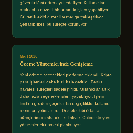
güvenilirliğini artırmayı hedefliyor. Kullanıcılar
artık daha güvenli bir ortamda işlem yapabiliyor.
Güvenlik ekibi düzenli testler gerçekleştiriyor.
Şeffaflık ilkesi bu süreçte korunuyor.
Mart 2026
Ödeme Yöntemlerinde Genişleme
Yeni ödeme seçenekleri platforma eklendi. Kripto
para işlemleri daha hızlı hale getirildi. Banka
havalesi süreçleri sadeleştirildi. Kullanıcılar artık
daha fazla seçenekle işlem yapabiliyor. İşlem
limitleri gözden geçirildi. Bu değişiklikler kullanıcı
memnuniyetini artırdı. Destek ekibi ödeme
süreçlerinde daha aktif rol alıyor. Gelecekte yeni
yöntemler eklenmesi planlanıyor.