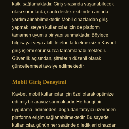
katkı sağlamaktadır. Giriş sırasında yaşanabilecek
olası sorunlarda, canlı destek ekibinden anında
yardım alınabilmektedir. Mobil cihazlardan giriş
yapmak isteyen kullanıcılar için de platform
tamamen uyumlu bir yapı sunmaktadır. Böylece
bilgisayar veya akıllı telefon fark etmeksizin Kavbet
giriş işlemi sorunsuzca tamamlanabilmektedir.
Güvenlik açısından, şifrelerin düzenli olarak
güncellenmesi tavsiye edilmektedir.
Mobil Giriş Deneyimi
Kavbet, mobil kullanıcılar için özel olarak optimize
edilmiş bir arayüz sunmaktadır. Herhangi bir
uygulama indirmeden, doğrudan tarayıcı üzerinden
platforma erişim sağlanabilmektedir. Bu sayede
kullanıcılar, günün her saatinde diledikleri cihazdan