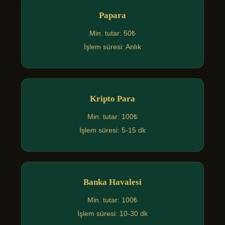
Papara
Min. tutar: 50₺
İşlem süresi: Anlık
Kripto Para
Min. tutar: 100₺
İşlem süresi: 5-15 dk
Banka Havalesi
Min. tutar: 100₺
İşlem süresi: 10-30 dk