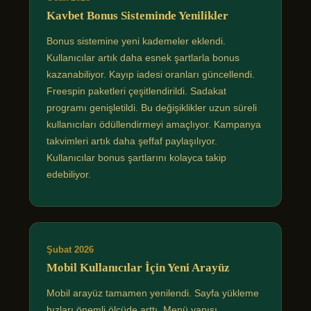
Kavbet Bonus Sisteminde Yenilikler
Bonus sistemine yeni kademeler eklendi.
Kullanıcılar artık daha esnek şartlarla bonus
kazanabiliyor. Kayıp iadesi oranları güncellendi.
Freespin paketleri çeşitlendirildi. Sadakat
programı genişletildi. Bu değişiklikler uzun süreli
kullanıcıları ödüllendirmeyi amaçlıyor. Kampanya
takvimleri artık daha şeffaf paylaşılıyor.
Kullanıcılar bonus şartlarını kolayca takip
edebiliyor.
Şubat 2026
Mobil Kullanıcılar İçin Yeni Arayüz
Mobil arayüz tamamen yenilendi. Sayfa yükleme
hızları önemli ölçüde arttı. Menü yapısı