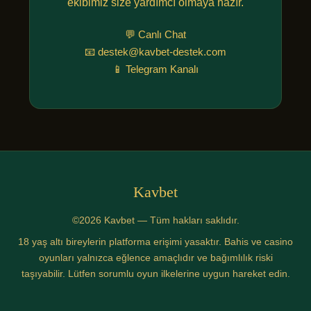
ekibimiz size yardımcı olmaya hazır.
💬 Canlı Chat
📧 destek@kavbet-destek.com
📱 Telegram Kanalı
Kavbet
©2026 Kavbet — Tüm hakları saklıdır.
18 yaş altı bireylerin platforma erişimi yasaktır. Bahis ve casino
oyunları yalnızca eğlence amaçlıdır ve bağımlılık riski
taşıyabilir. Lütfen sorumlu oyun ilkelerine uygun hareket edin.