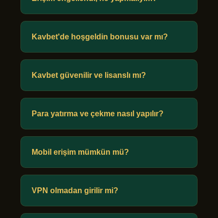
Kavbet'de hoşgeldin bonusu var mı?
Kavbet güvenilir ve lisanslı mı?
Para yatırma ve çekme nasıl yapılır?
Mobil erişim mümkün mü?
VPN olmadan girilir mi?