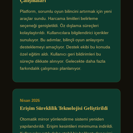
Çalışmaları
Platform, sorumlu oyun bilincini artırmak için yeni
araçlar sundu. Harcama limitleri belirleme
seçeneği genişletildi. Öz dışlama süreçleri
kolaylaştırıldı. Kullanıcılara bilgilendirici içerikler
sunuluyor. Bu adımlar, bilinçli oyun anlayışını
desteklemeyi amaçlıyor. Destek ekibi bu konuda
özel eğitim aldı. Kullanıcı geri bildirimleri bu
süreçte dikkate alınıyor. Gelecekte daha fazla
farkındalık çalışması planlanıyor.
Nisan 2026
Erişim Süreklilik Teknolojisi Geliştirildi
Otomatik mirror yönlendirme sistemi yeniden
yapılandırıldı. Erişim kesintileri minimuma indirildi.