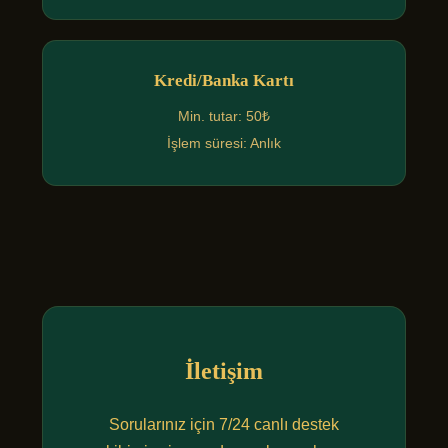
Kredi/Banka Kartı
Min. tutar: 50₺
İşlem süresi: Anlık
İletişim
Sorularınız için 7/24 canlı destek