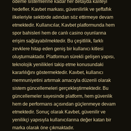
ödeme sistemlerine kadar her detayda kaliteyi
hedefler. Kavbet markası, güvenilirlik ve şeffaflık
ilkeleriyle sektörde adından söz ettirmeye devam
etmektedir. Kullanıcılar, Kavbet platformunda hem
spor bahisleri hem de canlı casino oyunlarına
erişim sağlayabilmektedir. Bu çeşitlilik, farklı
zevklere hitap eden geniş bir kullanıcı kitlesi
oluşturmaktadır. Platformun sürekli gelişen yapısı,
teknolojik yenilikleri takip etme konusundaki
kararlılığını göstermektedir. Kavbet, kullanıcı
memnuniyetini artırmak amacıyla düzenli olarak
sistem güncellemeleri gerçekleştirmektedir. Bu
güncellemeler sayesinde platform, hem güvenlik
hem de performans açısından güçlenmeye devam
etmektedir. Sonuç olarak Kavbet, güvenilir ve
yenilikçi yapısıyla kullanıcılarına değer katan bir
marka olarak öne çıkmaktadır.