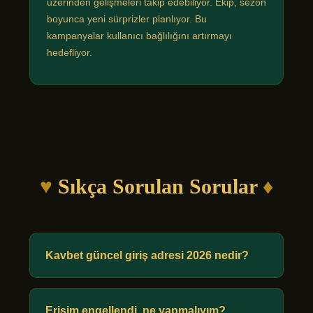
üzerinden gelişmeleri takip edebiliyor. Ekip, sezon
boyunca yeni sürprizler planlıyor. Bu
kampanyalar kullanıcı bağlılığını artırmayı
hedefliyor.
♥
Sıkça Sorulan Sorular
♦
Kavbet güncel giriş adresi 2026 nedir?
Erişim engellendi, ne yapmalıyım?