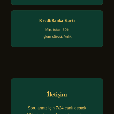
Kredi/Banka Kartı
Min. tutar: 50₺
İşlem süresi: Anlık
İletişim
Sorularınız için 7/24 canlı destek