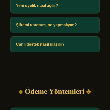
Yeni üyelik nasıl açılır?
Şifremi unuttum, ne yapmalıyım?
Canlı destek nasıl ulaşılır?
♠
Ödeme Yöntemleri
♣