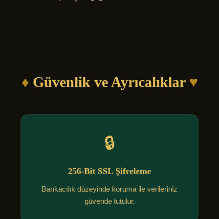
♦
Güvenlik ve Ayrıcalıklar
♥
🔒
256-Bit SSL Şifreleme
Bankacılık düzeyinde koruma ile verileriniz
güvende tutulur.