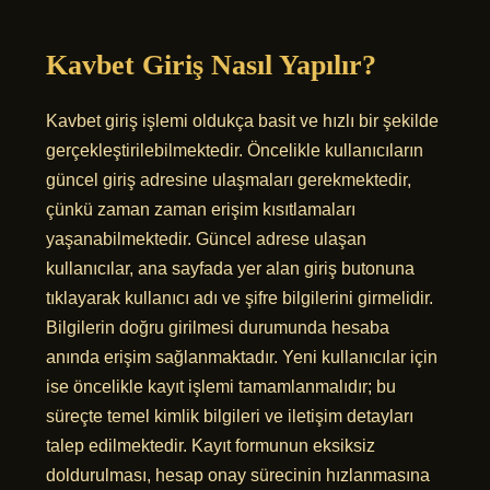
Kavbet Giriş Nasıl Yapılır?
Kavbet giriş işlemi oldukça basit ve hızlı bir şekilde
gerçekleştirilebilmektedir. Öncelikle kullanıcıların
güncel giriş adresine ulaşmaları gerekmektedir,
çünkü zaman zaman erişim kısıtlamaları
yaşanabilmektedir. Güncel adrese ulaşan
kullanıcılar, ana sayfada yer alan giriş butonuna
tıklayarak kullanıcı adı ve şifre bilgilerini girmelidir.
Bilgilerin doğru girilmesi durumunda hesaba
anında erişim sağlanmaktadır. Yeni kullanıcılar için
ise öncelikle kayıt işlemi tamamlanmalıdır; bu
süreçte temel kimlik bilgileri ve iletişim detayları
talep edilmektedir. Kayıt formunun eksiksiz
doldurulması, hesap onay sürecinin hızlanmasına