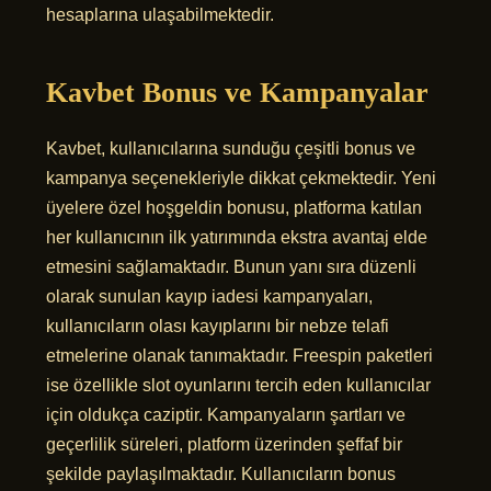
hesaplarına ulaşabilmektedir.
Kavbet Bonus ve Kampanyalar
Kavbet, kullanıcılarına sunduğu çeşitli bonus ve
kampanya seçenekleriyle dikkat çekmektedir. Yeni
üyelere özel hoşgeldin bonusu, platforma katılan
her kullanıcının ilk yatırımında ekstra avantaj elde
etmesini sağlamaktadır. Bunun yanı sıra düzenli
olarak sunulan kayıp iadesi kampanyaları,
kullanıcıların olası kayıplarını bir nebze telafi
etmelerine olanak tanımaktadır. Freespin paketleri
ise özellikle slot oyunlarını tercih eden kullanıcılar
için oldukça caziptir. Kampanyaların şartları ve
geçerlilik süreleri, platform üzerinden şeffaf bir
şekilde paylaşılmaktadır. Kullanıcıların bonus