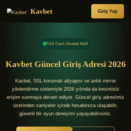
Kavbet
Giriş Yap
7/24 Canlı Destek Aktif
Kavbet Güncel Giriş Adresi 2026
Kavbet, SSL korumalı altyapısı ve anlık mirror
yönlendirme sistemiyle 2026 yılında da kesintisiz
erişim sunmaya devam ediyor. Güncel giriş adresimiz
üzerinden saniyeler içinde hesabınıza ulaşabilir,
güvenli bir oyun deneyimi yaşayabilirsiniz.