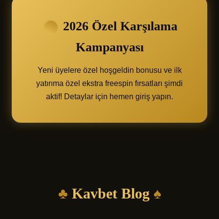
2026 Özel Karşılama
Kampanyası
Yeni üyelere özel hoşgeldin bonusu ve ilk
yatırıma özel ekstra freespin fırsatları şimdi
aktif! Detaylar için hemen giriş yapın.
♣
Kavbet Blog
♠