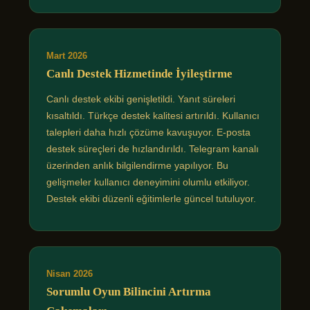
Mart 2026
Canlı Destek Hizmetinde İyileştirme
Canlı destek ekibi genişletildi. Yanıt süreleri
kısaltıldı. Türkçe destek kalitesi artırıldı. Kullanıcı
talepleri daha hızlı çözüme kavuşuyor. E-posta
destek süreçleri de hızlandırıldı. Telegram kanalı
üzerinden anlık bilgilendirme yapılıyor. Bu
gelişmeler kullanıcı deneyimini olumlu etkiliyor.
Destek ekibi düzenli eğitimlerle güncel tutuluyor.
Nisan 2026
Sorumlu Oyun Bilincini Artırma