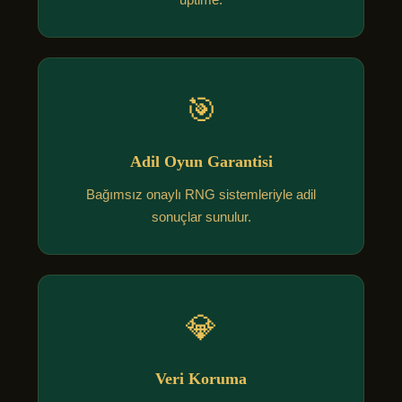
uptime.
🎯
Adil Oyun Garantisi
Bağımsız onaylı RNG sistemleriyle adil
sonuçlar sunulur.
💎
Veri Koruma