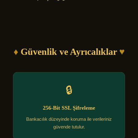
♦
Güvenlik ve Ayrıcalıklar
♥
🔒
256-Bit SSL Şifreleme
Bankacılık düzeyinde koruma ile verileriniz
güvende tutulur.