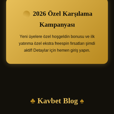
2026 Özel Karşılama
Kampanyası
Yeni üyelere özel hoşgeldin bonusu ve ilk
yatırıma özel ekstra freespin fırsatları şimdi
aktif! Detaylar için hemen giriş yapın.
♣
Kavbet Blog
♠