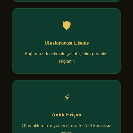
🛡️
Uluslararası Lisans
Bağımsız denetim ile şeffaf işletim garantisi
sağlanır.
⚡
Anlık Erişim
Otomatik mirror yönlendirme ile 7/24 kesintisiz