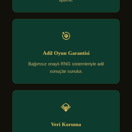
uptime.
🎯
Adil Oyun Garantisi
Bağımsız onaylı RNG sistemleriyle adil
sonuçlar sunulur.
💎
Veri Koruma