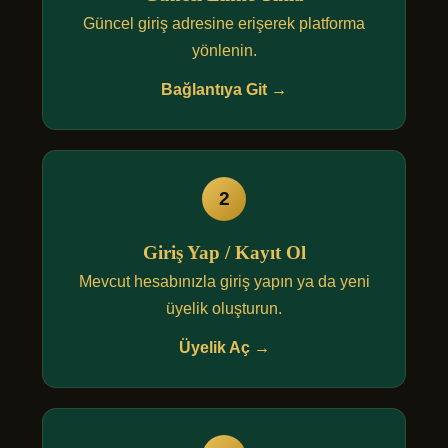
Güncel giriş adresine erişerek platforma
yönlenin.
Bağlantıya Git →
2
Giriş Yap / Kayıt Ol
Mevcut hesabınızla giriş yapın ya da yeni
üyelik oluşturun.
Üyelik Aç →