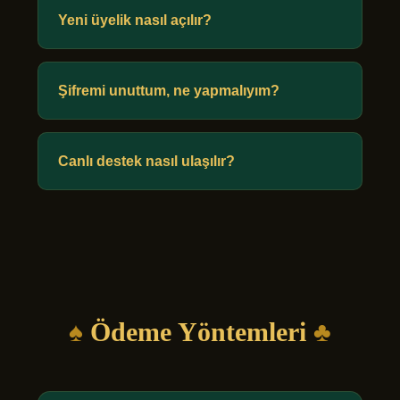
Yeni üyelik nasıl açılır?
Şifremi unuttum, ne yapmalıyım?
Canlı destek nasıl ulaşılır?
♠
Ödeme Yöntemleri
♣