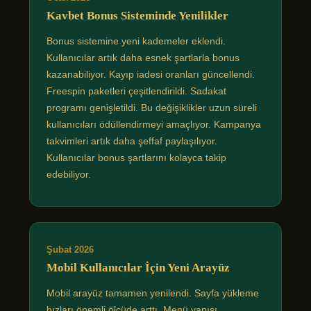
Kavbet Bonus Sisteminde Yenilikler
Bonus sistemine yeni kademeler eklendi.
Kullanıcılar artık daha esnek şartlarla bonus
kazanabiliyor. Kayıp iadesi oranları güncellendi.
Freespin paketleri çeşitlendirildi. Sadakat
programı genişletildi. Bu değişiklikler uzun süreli
kullanıcıları ödüllendirmeyi amaçlıyor. Kampanya
takvimleri artık daha şeffaf paylaşılıyor.
Kullanıcılar bonus şartlarını kolayca takip
edebiliyor.
Şubat 2026
Mobil Kullanıcılar İçin Yeni Arayüz
Mobil arayüz tamamen yenilendi. Sayfa yükleme
hızları önemli ölçüde arttı. Menü yapısı