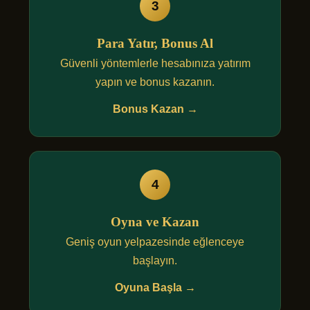
3
Para Yatır, Bonus Al
Güvenli yöntemlerle hesabınıza yatırım
yapın ve bonus kazanın.
Bonus Kazan →
4
Oyna ve Kazan
Geniş oyun yelpazesinde eğlenceye
başlayın.
Oyuna Başla →