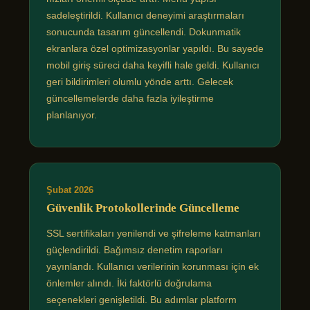
sadeleştirildi. Kullanıcı deneyimi araştırmaları
sonucunda tasarım güncellendi. Dokunmatik
ekranlara özel optimizasyonlar yapıldı. Bu sayede
mobil giriş süreci daha keyifli hale geldi. Kullanıcı
geri bildirimleri olumlu yönde arttı. Gelecek
güncellemelerde daha fazla iyileştirme
planlanıyor.
Şubat 2026
Güvenlik Protokollerinde Güncelleme
SSL sertifikaları yenilendi ve şifreleme katmanları
güçlendirildi. Bağımsız denetim raporları
yayınlandı. Kullanıcı verilerinin korunması için ek
önlemler alındı. İki faktörlü doğrulama
seçenekleri genişletildi. Bu adımlar platform