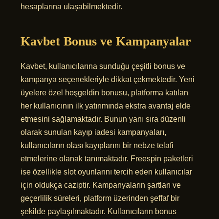
hesaplarına ulaşabilmektedir.
Kavbet Bonus ve Kampanyalar
Kavbet, kullanıcılarına sunduğu çeşitli bonus ve
kampanya seçenekleriyle dikkat çekmektedir. Yeni
üyelere özel hoşgeldin bonusu, platforma katılan
her kullanıcının ilk yatırımında ekstra avantaj elde
etmesini sağlamaktadır. Bunun yanı sıra düzenli
olarak sunulan kayıp iadesi kampanyaları,
kullanıcıların olası kayıplarını bir nebze telafi
etmelerine olanak tanımaktadır. Freespin paketleri
ise özellikle slot oyunlarını tercih eden kullanıcılar
için oldukça caziptir. Kampanyaların şartları ve
geçerlilik süreleri, platform üzerinden şeffaf bir
şekilde paylaşılmaktadır. Kullanıcıların bonus