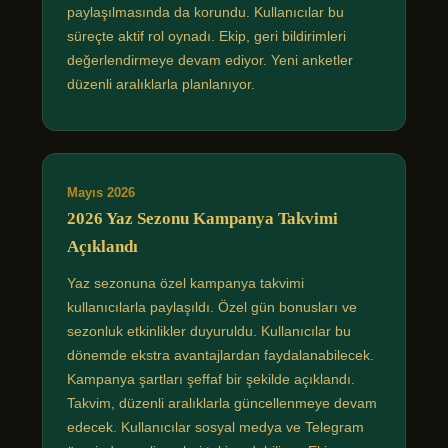
paylaşılmasında da korundu. Kullanıcılar bu
süreçte aktif rol oynadı. Ekip, geri bildirimleri
değerlendirmeye devam ediyor. Yeni anketler
düzenli aralıklarla planlanıyor.
Mayıs 2026
2026 Yaz Sezonu Kampanya Takvimi
Açıklandı
Yaz sezonuna özel kampanya takvimi
kullanıcılarla paylaşıldı. Özel gün bonusları ve
sezonluk etkinlikler duyuruldu. Kullanıcılar bu
dönemde ekstra avantajlardan faydalanabilecek.
Kampanya şartları şeffaf bir şekilde açıklandı.
Takvim, düzenli aralıklarla güncellenmeye devam
edecek. Kullanıcılar sosyal medya ve Telegram