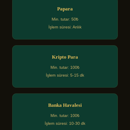
Papara
Min. tutar: 50₺
İşlem süresi: Anlık
Kripto Para
Min. tutar: 100₺
İşlem süresi: 5-15 dk
Banka Havalesi
Min. tutar: 100₺
İşlem süresi: 10-30 dk