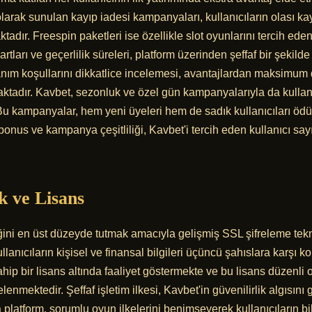
arak sunulan kayıp iadesi kampanyaları, kullanıcıların olası kayı
adır. Freespin paketleri ise özellikle slot oyunlarını tercih eden
rtları ve geçerlilik süreleri, platform üzerinden şeffaf bir şekild
lanım koşullarını dikkatlice incelemesi, avantajlardan maksimu
tadır. Kavbet, sezonluk ve özel gün kampanyalarıyla da kullanıc
 kampanyalar, hem yeni üyeleri hem de sadık kullanıcıları ödüll
bonus ve kampanya çeşitliliği, Kavbet'i tercih eden kullanıcı sa
k ve Lisans
ğini en üst düzeyde tutmak amacıyla gelişmiş SSL şifreleme tekn
lanıcıların kişisel ve finansal bilgileri üçüncü şahıslara karşı k
sahip bir lisans altında faaliyet göstermekte ve bu lisans düzenl
elenmektedir. Şeffaf işletim ilkesi, Kavbet'in güvenilirlik algısın
a platform, sorumlu oyun ilkelerini benimseyerek kullanıcıların bil