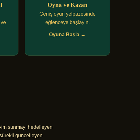
l
Oyna ve Kazan
Geniş oyun yelpazesinde
 ve
eğlenceye başlayın.
Oyuna Başla →
eneyim sunmayı hedefleyen
 sürekli güncelleyen