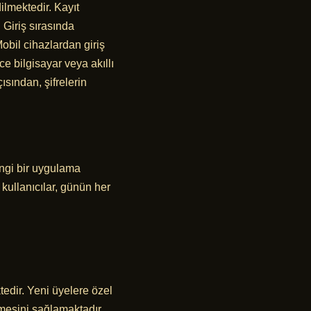
dilmektedir. Kayıt
Giriş sırasında
obil cihazlardan giriş
e bilgisayar veya akıllı
sından, şifrelerin
angi bir uygulama
kullanıcılar, günün her
edir. Yeni üyelere özel
tmesini sağlamaktadır.