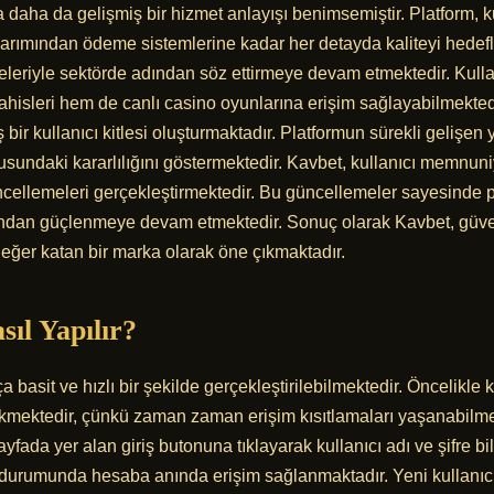
la daha da gelişmiş bir hizmet anlayışı benimsemiştir. Platform, 
sarımından ödeme sistemlerine kadar her detayda kaliteyi hedefl
ilkeleriyle sektörde adından söz ettirmeye devam etmektedir. Kulla
isleri hem de canlı casino oyunlarına erişim sağlayabilmektedir. 
bir kullanıcı kitlesi oluşturmaktadır. Platformun sürekli gelişen y
nusundaki kararlılığını göstermektedir. Kavbet, kullanıcı memnuni
ncellemeleri gerçekleştirmektedir. Bu güncellemeler sayesinde 
dan güçlenmeye devam etmektedir. Sonuç olarak Kavbet, güveni
 değer katan bir marka olarak öne çıkmaktadır.
sıl Yapılır?
a basit ve hızlı bir şekilde gerçekleştirilebilmektedir. Öncelikle k
kmektedir, çünkü zaman zaman erişim kısıtlamaları yaşanabilme
yfada yer alan giriş butonuna tıklayarak kullanıcı adı ve şifre bilg
i durumunda hesaba anında erişim sağlanmaktadır. Yeni kullanıcıl