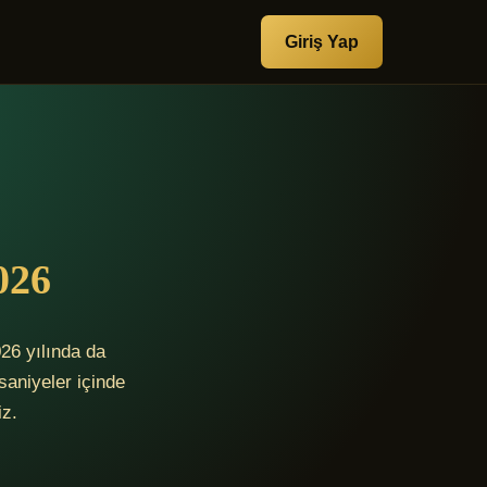
Giriş Yap
026
26 yılında da
saniyeler içinde
iz.