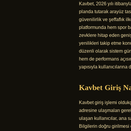
Kavbet, 2026 yılı itibarıy
planda tutarak arayüz ta
güvenilirlik ve şeffaflık 
platformunda hem spor bah
zevklere hitap eden geniş 
yenilikleri takip etme ko
düzenli olarak sistem gü
hem de performans açısın
yapısıyla kullanıcılarına
Kavbet Giriş Na
Kavbet giriş işlemi oldukç
adresine ulaşmaları gere
ulaşan kullanıcılar, ana sa
Bilgilerin doğru girilmes