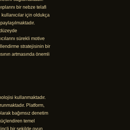
plarını bir nebze telafi
 kullanıcılar için oldukça
e paylaşılmaktadır.
m düzeyde
ılarını sürekli motive
endirme stratejisinin bir
yısının artmasında önemli
olojisi kullanmaktadır.
orunmaktadır. Platform,
i olarak bağımsız denetim
ı güçlendiren temel
inçli bir şekilde oyun