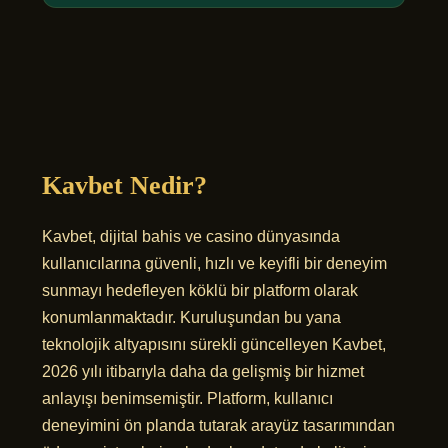
Kavbet Nedir?
Kavbet, dijital bahis ve casino dünyasında
kullanıcılarına güvenli, hızlı ve keyifli bir deneyim
sunmayı hedefleyen köklü bir platform olarak
konumlanmaktadır. Kuruluşundan bu yana
teknolojik altyapısını sürekli güncelleyen Kavbet,
2026 yılı itibarıyla daha da gelişmiş bir hizmet
anlayışı benimsemiştir. Platform, kullanıcı
deneyimini ön planda tutarak arayüz tasarımından