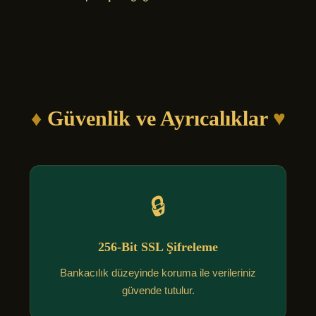
♦
Güvenlik ve Ayrıcalıklar
♥
🔒
256-Bit SSL Şifreleme
Bankacılık düzeyinde koruma ile verileriniz
güvende tutulur.