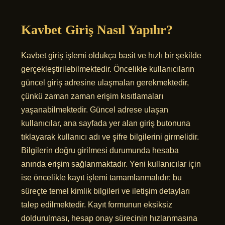
Kavbet Giriş Nasıl Yapılır?
Kavbet giriş işlemi oldukça basit ve hızlı bir şekilde
gerçekleştirilebilmektedir. Öncelikle kullanıcıların
güncel giriş adresine ulaşmaları gerekmektedir,
çünkü zaman zaman erişim kısıtlamaları
yaşanabilmektedir. Güncel adrese ulaşan
kullanıcılar, ana sayfada yer alan giriş butonuna
tıklayarak kullanıcı adı ve şifre bilgilerini girmelidir.
Bilgilerin doğru girilmesi durumunda hesaba
anında erişim sağlanmaktadır. Yeni kullanıcılar için
ise öncelikle kayıt işlemi tamamlanmalıdır; bu
süreçte temel kimlik bilgileri ve iletişim detayları
talep edilmektedir. Kayıt formunun eksiksiz
doldurulması, hesap onay sürecinin hızlanmasına