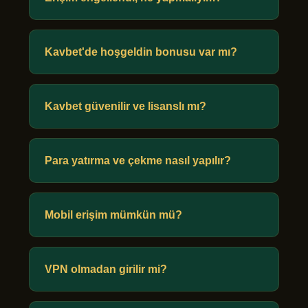
Kavbet'de hoşgeldin bonusu var mı?
Kavbet güvenilir ve lisanslı mı?
Para yatırma ve çekme nasıl yapılır?
Mobil erişim mümkün mü?
VPN olmadan girilir mi?