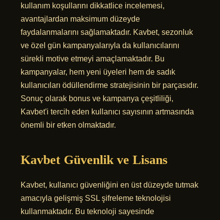
kullanım koşullarını dikkatlice incelemesi,
avantajlardan maksimum düzeyde
faydalanmalarını sağlamaktadır. Kavbet, sezonluk
ve özel gün kampanyalarıyla da kullanıcılarını
sürekli motive etmeyi amaçlamaktadır. Bu
kampanyalar, hem yeni üyeleri hem de sadık
kullanıcıları ödüllendirme stratejisinin bir parçasıdır.
Sonuç olarak bonus ve kampanya çeşitliliği,
Kavbet'i tercih eden kullanıcı sayısının artmasında
önemli bir etken olmaktadır.
Kavbet Güvenlik ve Lisans
Kavbet, kullanıcı güvenliğini en üst düzeyde tutmak
amacıyla gelişmiş SSL şifreleme teknolojisi
kullanmaktadır. Bu teknoloji sayesinde