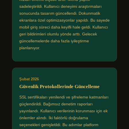
sadeleştirildi. Kullanıcı deneyimi araştırmaları
sonucunda tasarım güncellendi. Dokunmatik
ekranlara özel optimizasyonlar yapıldı. Bu sayede
mobil giriş süreci daha keyifli hale geldi. Kullanıcı
geri bildirimleri olumlu yönde arttı. Gelecek
güncellemelerde daha fazla iyileştirme
planlanıyor.
Şubat 2026
Güvenlik Protokollerinde Güncelleme
SSL sertifikaları yenilendi ve şifreleme katmanları
güçlendirildi. Bağımsız denetim raporları
yayınlandı. Kullanıcı verilerinin korunması için ek
önlemler alındı. İki faktörlü doğrulama
seçenekleri genişletildi. Bu adımlar platform