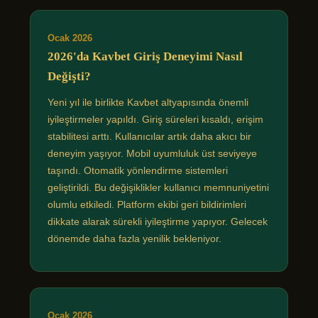
Ocak 2026
2026'da Kavbet Giriş Deneyimi Nasıl
Değişti?
Yeni yıl ile birlikte Kavbet altyapısında önemli
iyileştirmeler yapıldı. Giriş süreleri kısaldı, erişim
stabilitesi arttı. Kullanıcılar artık daha akıcı bir
deneyim yaşıyor. Mobil uyumluluk üst seviyeye
taşındı. Otomatik yönlendirme sistemleri
geliştirildi. Bu değişiklikler kullanıcı memnuniyetini
olumlu etkiledi. Platform ekibi geri bildirimleri
dikkate alarak sürekli iyileştirme yapıyor. Gelecek
dönemde daha fazla yenilik bekleniyor.
Ocak 2026