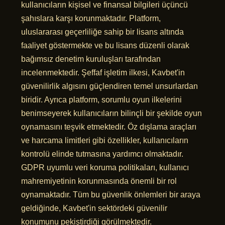
kullanıcıların kişisel ve finansal bilgileri üçüncü
şahıslara karşı korunmaktadır. Platform,
uluslararası geçerliliğe sahip bir lisans altında
faaliyet göstermekte ve bu lisans düzenli olarak
bağımsız denetim kuruluşları tarafından
incelenmektedir. Şeffaf işletim ilkesi, Kavbet'in
güvenilirlik algısını güçlendiren temel unsurlardan
biridir. Ayrıca platform, sorumlu oyun ilkelerini
benimseyerek kullanıcıların bilinçli bir şekilde oyun
oynamasını teşvik etmektedir. Öz dışlama araçları
ve harcama limitleri gibi özellikler, kullanıcıların
kontrolü elinde tutmasına yardımcı olmaktadır.
GDPR uyumlu veri koruma politikaları, kullanıcı
mahremiyetinin korunmasında önemli bir rol
oynamaktadır. Tüm bu güvenlik önlemleri bir araya
geldiğinde, Kavbet'in sektördeki güvenilir
konumunu pekiştirdiği görülmektedir.