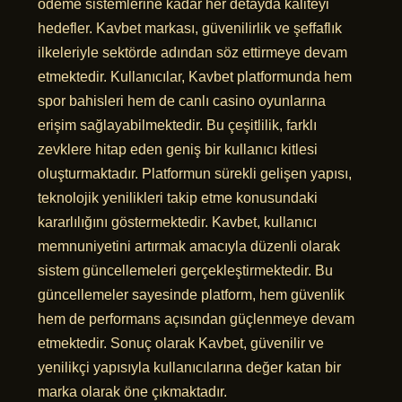
ödeme sistemlerine kadar her detayda kaliteyi
hedefler. Kavbet markası, güvenilirlik ve şeffaflık
ilkeleriyle sektörde adından söz ettirmeye devam
etmektedir. Kullanıcılar, Kavbet platformunda hem
spor bahisleri hem de canlı casino oyunlarına
erişim sağlayabilmektedir. Bu çeşitlilik, farklı
zevklere hitap eden geniş bir kullanıcı kitlesi
oluşturmaktadır. Platformun sürekli gelişen yapısı,
teknolojik yenilikleri takip etme konusundaki
kararlılığını göstermektedir. Kavbet, kullanıcı
memnuniyetini artırmak amacıyla düzenli olarak
sistem güncellemeleri gerçekleştirmektedir. Bu
güncellemeler sayesinde platform, hem güvenlik
hem de performans açısından güçlenmeye devam
etmektedir. Sonuç olarak Kavbet, güvenilir ve
yenilikçi yapısıyla kullanıcılarına değer katan bir
marka olarak öne çıkmaktadır.