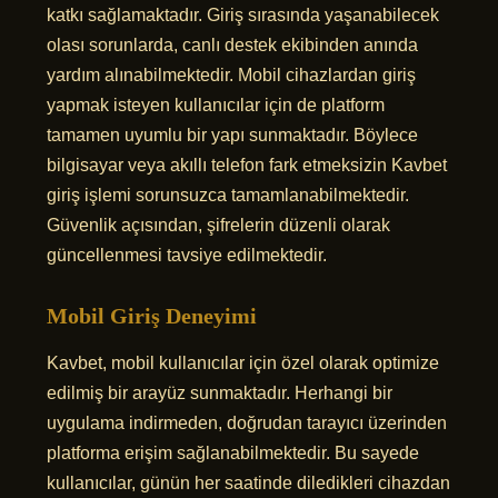
katkı sağlamaktadır. Giriş sırasında yaşanabilecek
olası sorunlarda, canlı destek ekibinden anında
yardım alınabilmektedir. Mobil cihazlardan giriş
yapmak isteyen kullanıcılar için de platform
tamamen uyumlu bir yapı sunmaktadır. Böylece
bilgisayar veya akıllı telefon fark etmeksizin Kavbet
giriş işlemi sorunsuzca tamamlanabilmektedir.
Güvenlik açısından, şifrelerin düzenli olarak
güncellenmesi tavsiye edilmektedir.
Mobil Giriş Deneyimi
Kavbet, mobil kullanıcılar için özel olarak optimize
edilmiş bir arayüz sunmaktadır. Herhangi bir
uygulama indirmeden, doğrudan tarayıcı üzerinden
platforma erişim sağlanabilmektedir. Bu sayede
kullanıcılar, günün her saatinde diledikleri cihazdan