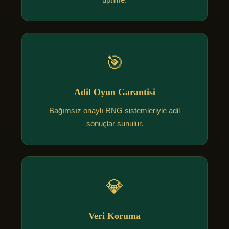
uptime.
🎯
Adil Oyun Garantisi
Bağımsız onaylı RNG sistemleriyle adil
sonuçlar sunulur.
💎
Veri Koruma