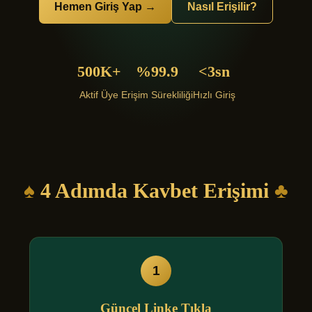
Hemen Giriş Yap →
Nasıl Erişilir?
500K+
%99.9
<3sn
Aktif Üye
Erişim Sürekliliği
Hızlı Giriş
♠
4 Adımda Kavbet Erişimi
♣
1
Güncel Linke Tıkla