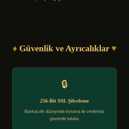
♦
Güvenlik ve Ayrıcalıklar
♥
🔒
256-Bit SSL Şifreleme
Bankacılık düzeyinde koruma ile verileriniz
güvende tutulur.