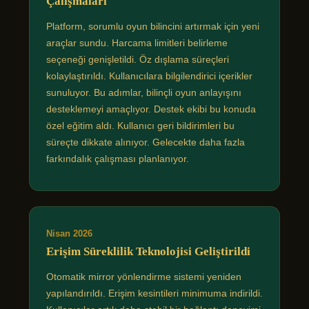
Çalışmaları
Platform, sorumlu oyun bilincini artırmak için yeni
araçlar sundu. Harcama limitleri belirleme
seçeneği genişletildi. Öz dışlama süreçleri
kolaylaştırıldı. Kullanıcılara bilgilendirici içerikler
sunuluyor. Bu adımlar, bilinçli oyun anlayışını
desteklemeyi amaçlıyor. Destek ekibi bu konuda
özel eğitim aldı. Kullanıcı geri bildirimleri bu
süreçte dikkate alınıyor. Gelecekte daha fazla
farkındalık çalışması planlanıyor.
Nisan 2026
Erişim Süreklilik Teknolojisi Geliştirildi
Otomatik mirror yönlendirme sistemi yeniden
yapılandırıldı. Erişim kesintileri minimuma indirildi.