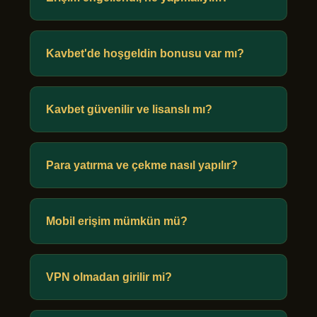
Kavbet'de hoşgeldin bonusu var mı?
Kavbet güvenilir ve lisanslı mı?
Para yatırma ve çekme nasıl yapılır?
Mobil erişim mümkün mü?
VPN olmadan girilir mi?