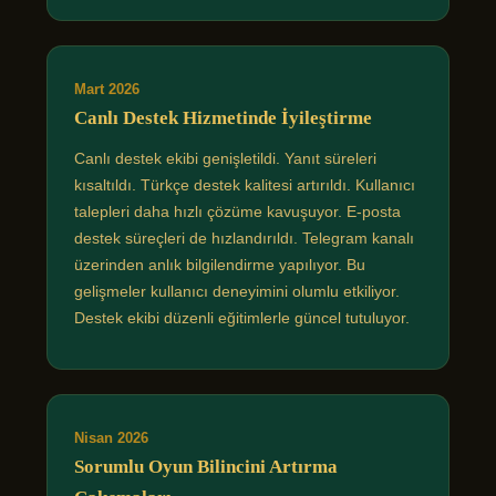
Mart 2026
Canlı Destek Hizmetinde İyileştirme
Canlı destek ekibi genişletildi. Yanıt süreleri
kısaltıldı. Türkçe destek kalitesi artırıldı. Kullanıcı
talepleri daha hızlı çözüme kavuşuyor. E-posta
destek süreçleri de hızlandırıldı. Telegram kanalı
üzerinden anlık bilgilendirme yapılıyor. Bu
gelişmeler kullanıcı deneyimini olumlu etkiliyor.
Destek ekibi düzenli eğitimlerle güncel tutuluyor.
Nisan 2026
Sorumlu Oyun Bilincini Artırma