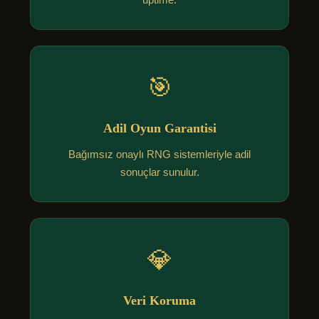
uptime.
🎯
Adil Oyun Garantisi
Bağımsız onaylı RNG sistemleriyle adil
sonuçlar sunulur.
💎
Veri Koruma