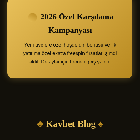
2026 Özel Karşılama
Kampanyası
Yeni üyelere özel hoşgeldin bonusu ve ilk
yatırıma özel ekstra freespin fırsatları şimdi
aktif! Detaylar için hemen giriş yapın.
♣
Kavbet Blog
♠