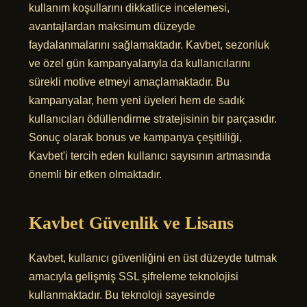
kullanım koşullarını dikkatlice incelemesi,
avantajlardan maksimum düzeyde
faydalanmalarını sağlamaktadır. Kavbet, sezonluk
ve özel gün kampanyalarıyla da kullanıcılarını
sürekli motive etmeyi amaçlamaktadır. Bu
kampanyalar, hem yeni üyeleri hem de sadık
kullanıcıları ödüllendirme stratejisinin bir parçasıdır.
Sonuç olarak bonus ve kampanya çeşitliliği,
Kavbet'i tercih eden kullanıcı sayısının artmasında
önemli bir etken olmaktadır.
Kavbet Güvenlik ve Lisans
Kavbet, kullanıcı güvenliğini en üst düzeyde tutmak
amacıyla gelişmiş SSL şifreleme teknolojisi
kullanmaktadır. Bu teknoloji sayesinde