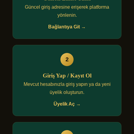
Güncel giriş adresine erişerek platforma
yönlenin.
Bağlantıya Git →
2
Giriş Yap / Kayıt Ol
Mevcut hesabınızla giriş yapın ya da yeni
üyelik oluşturun.
Üyelik Aç →