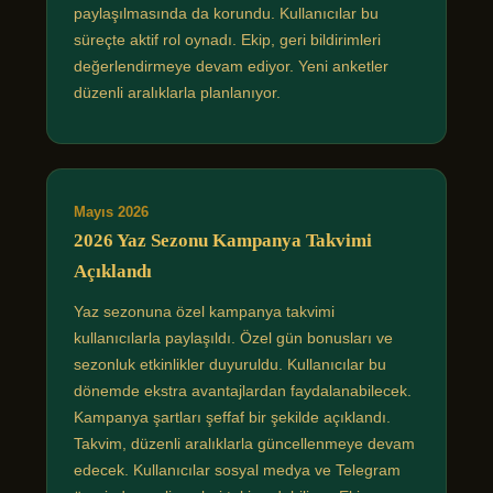
paylaşılmasında da korundu. Kullanıcılar bu
süreçte aktif rol oynadı. Ekip, geri bildirimleri
değerlendirmeye devam ediyor. Yeni anketler
düzenli aralıklarla planlanıyor.
Mayıs 2026
2026 Yaz Sezonu Kampanya Takvimi
Açıklandı
Yaz sezonuna özel kampanya takvimi
kullanıcılarla paylaşıldı. Özel gün bonusları ve
sezonluk etkinlikler duyuruldu. Kullanıcılar bu
dönemde ekstra avantajlardan faydalanabilecek.
Kampanya şartları şeffaf bir şekilde açıklandı.
Takvim, düzenli aralıklarla güncellenmeye devam
edecek. Kullanıcılar sosyal medya ve Telegram