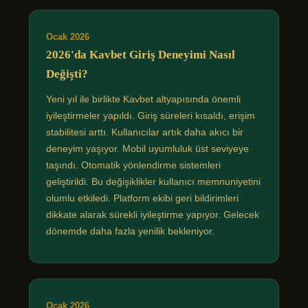
Ocak 2026
2026'da Kavbet Giriş Deneyimi Nasıl
Değişti?
Yeni yıl ile birlikte Kavbet altyapısında önemli
iyileştirmeler yapıldı. Giriş süreleri kısaldı, erişim
stabilitesi arttı. Kullanıcılar artık daha akıcı bir
deneyim yaşıyor. Mobil uyumluluk üst seviyeye
taşındı. Otomatik yönlendirme sistemleri
geliştirildi. Bu değişiklikler kullanıcı memnuniyetini
olumlu etkiledi. Platform ekibi geri bildirimleri
dikkate alarak sürekli iyileştirme yapıyor. Gelecek
dönemde daha fazla yenilik bekleniyor.
Ocak 2026