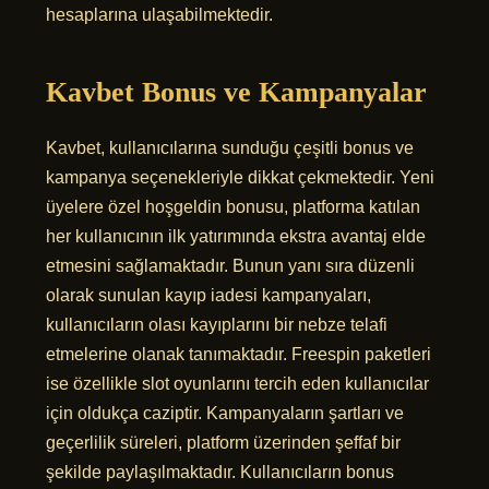
hesaplarına ulaşabilmektedir.
Kavbet Bonus ve Kampanyalar
Kavbet, kullanıcılarına sunduğu çeşitli bonus ve
kampanya seçenekleriyle dikkat çekmektedir. Yeni
üyelere özel hoşgeldin bonusu, platforma katılan
her kullanıcının ilk yatırımında ekstra avantaj elde
etmesini sağlamaktadır. Bunun yanı sıra düzenli
olarak sunulan kayıp iadesi kampanyaları,
kullanıcıların olası kayıplarını bir nebze telafi
etmelerine olanak tanımaktadır. Freespin paketleri
ise özellikle slot oyunlarını tercih eden kullanıcılar
için oldukça caziptir. Kampanyaların şartları ve
geçerlilik süreleri, platform üzerinden şeffaf bir
şekilde paylaşılmaktadır. Kullanıcıların bonus