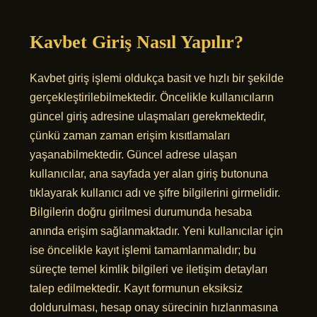
Kavbet Giriş Nasıl Yapılır?
Kavbet giriş işlemi oldukça basit ve hızlı bir şekilde
gerçekleştirilebilmektedir. Öncelikle kullanıcıların
güncel giriş adresine ulaşmaları gerekmektedir,
çünkü zaman zaman erişim kısıtlamaları
yaşanabilmektedir. Güncel adrese ulaşan
kullanıcılar, ana sayfada yer alan giriş butonuna
tıklayarak kullanıcı adı ve şifre bilgilerini girmelidir.
Bilgilerin doğru girilmesi durumunda hesaba
anında erişim sağlanmaktadır. Yeni kullanıcılar için
ise öncelikle kayıt işlemi tamamlanmalıdır; bu
süreçte temel kimlik bilgileri ve iletişim detayları
talep edilmektedir. Kayıt formunun eksiksiz
doldurulması, hesap onay sürecinin hızlanmasına