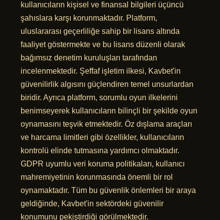
kullanıcıların kişisel ve finansal bilgileri üçüncü
şahıslara karşı korunmaktadır. Platform,
uluslararası geçerliliğe sahip bir lisans altında
faaliyet göstermekte ve bu lisans düzenli olarak
bağımsız denetim kuruluşları tarafından
incelenmektedir. Şeffaf işletim ilkesi, Kavbet'in
güvenilirlik algısını güçlendiren temel unsurlardan
biridir. Ayrıca platform, sorumlu oyun ilkelerini
benimseyerek kullanıcıların bilinçli bir şekilde oyun
oynamasını teşvik etmektedir. Öz dışlama araçları
ve harcama limitleri gibi özellikler, kullanıcıların
kontrolü elinde tutmasına yardımcı olmaktadır.
GDPR uyumlu veri koruma politikaları, kullanıcı
mahremiyetinin korunmasında önemli bir rol
oynamaktadır. Tüm bu güvenlik önlemleri bir araya
geldiğinde, Kavbet'in sektördeki güvenilir
konumunu pekiştirdiği görülmektedir.