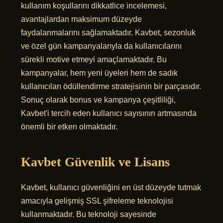
kullanım koşullarını dikkatlice incelemesi,
avantajlardan maksimum düzeyde
faydalanmalarını sağlamaktadır. Kavbet, sezonluk
ve özel gün kampanyalarıyla da kullanıcılarını
sürekli motive etmeyi amaçlamaktadır. Bu
kampanyalar, hem yeni üyeleri hem de sadık
kullanıcıları ödüllendirme stratejisinin bir parçasıdır.
Sonuç olarak bonus ve kampanya çeşitliliği,
Kavbet'i tercih eden kullanıcı sayısının artmasında
önemli bir etken olmaktadır.
Kavbet Güvenlik ve Lisans
Kavbet, kullanıcı güvenliğini en üst düzeyde tutmak
amacıyla gelişmiş SSL şifreleme teknolojisi
kullanmaktadır. Bu teknoloji sayesinde