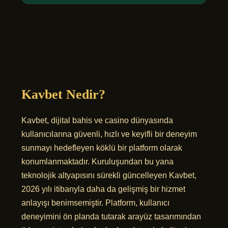
Kavbet Nedir?
Kavbet, dijital bahis ve casino dünyasında
kullanıcılarına güvenli, hızlı ve keyifli bir deneyim
sunmayı hedefleyen köklü bir platform olarak
konumlanmaktadır. Kuruluşundan bu yana
teknolojik altyapısını sürekli güncelleyen Kavbet,
2026 yılı itibarıyla daha da gelişmiş bir hizmet
anlayışı benimsemiştir. Platform, kullanıcı
deneyimini ön planda tutarak arayüz tasarımından