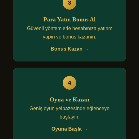
3
Para Yatır, Bonus Al
Güvenli yöntemlerle hesabınıza yatırım
yapın ve bonus kazanın.
Bonus Kazan →
4
Oyna ve Kazan
Geniş oyun yelpazesinde eğlenceye
başlayın.
Oyuna Başla →